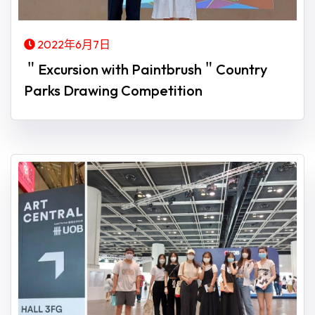
2022年6月7日
＂Excursion with Paintbrush＂Country
Parks Drawing Competition