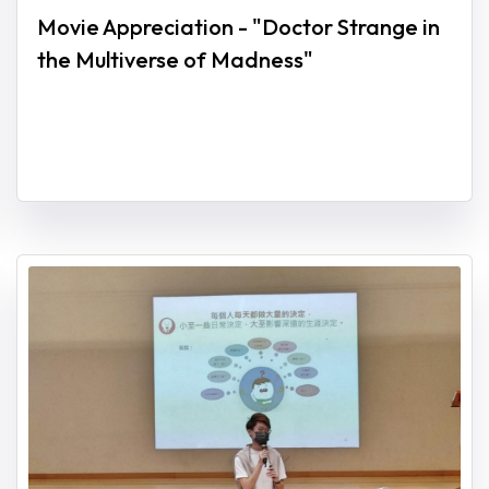
Movie Appreciation - "Doctor Strange in
the Multiverse of Madness"