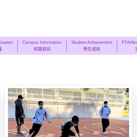
ization
Campus Information
Student Achievement
PTA/Alu
織
校園資訊
學生成就