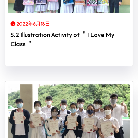
2022年6月18日
S.2 Illustration Activity of ＂I Love My
Class ＂