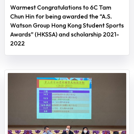
Warmest Congratulations to 6C Tam
Chun Hin for being awarded the “A.S.
Watson Group Hong Kong Student Sports
Awards” (HKSSA) and scholarship 2021-
2022