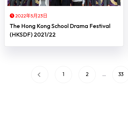
2022年5月23日
The Hong Kong School Drama Festival
(HKSDF) 2021/22
1
2
33
...