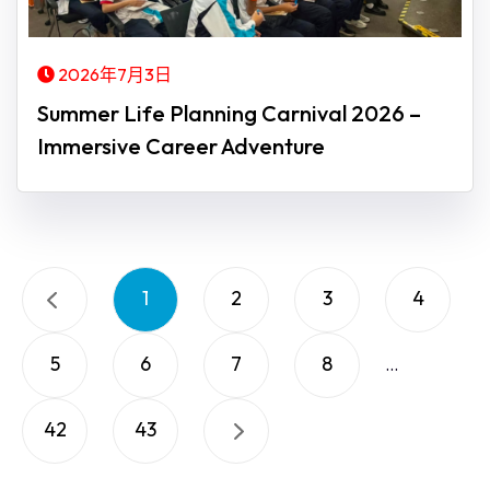
2026年7月3日
Summer Life Planning Carnival 2026 –
Immersive Career Adventure
1
2
3
4
5
6
7
8
...
42
43