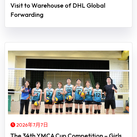
Visit to Warehouse of DHL Global
Forwarding
2026年7月7日
The 34th YMCA Cup Competition – Girls