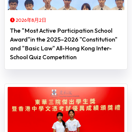
2026年8月2日
The "Most Active Participation School
Award"in the 2025–2026 "Constitution"
and "Basic Law" All-Hong Kong Inter-
School Quiz Competition