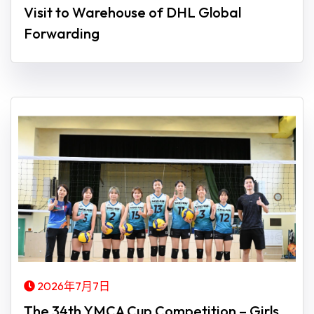
Visit to Warehouse of DHL Global
Forwarding
2026年7月7日
The 34th YMCA Cup Competition – Girls