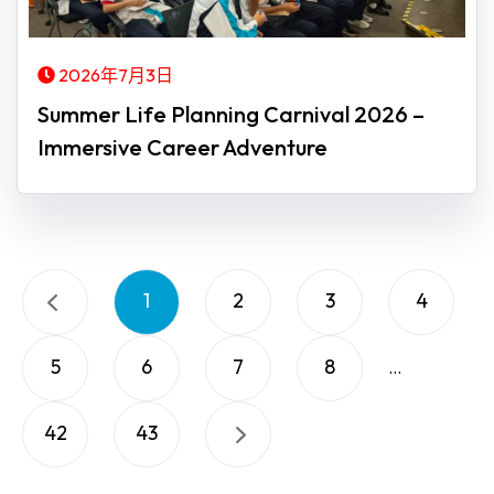
2026年7月3日
Summer Life Planning Carnival 2026 –
Immersive Career Adventure
1
2
3
4
5
6
7
8
...
42
43