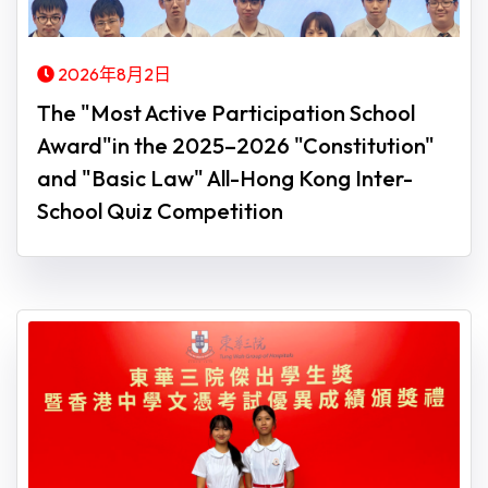
2026年8月2日
The "Most Active Participation School
Award"in the 2025–2026 "Constitution"
and "Basic Law" All-Hong Kong Inter-
School Quiz Competition