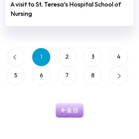
A visit to St. Teresa’s Hospital School of
Nursing
1
2
3
4
5
6
7
8
返 回