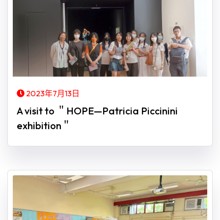
2023年7月13日
A visit to ＂HOPE—Patricia Piccinini
exhibition＂