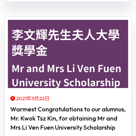
2021年11月22日
Warmest Congratulations to our alumnus,
Mr. Kwok Tsz Kin, for obtaining Mr and
Mrs Li Ven Fuen University Scholarship