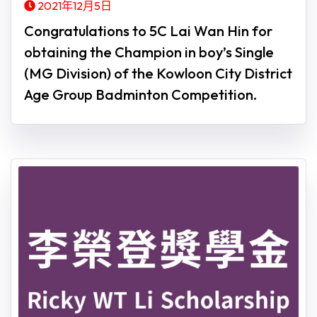
2021年12月5日
Congratulations to 5C Lai Wan Hin for
obtaining the Champion in boy’s Single
(MG Division) of the Kowloon City District
Age Group Badminton Competition.