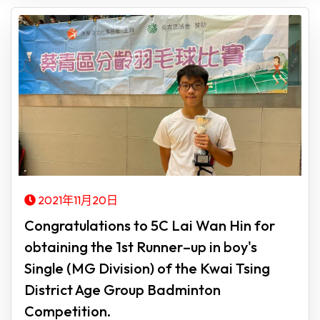
2021年11月20日
Congratulations to 5C Lai Wan Hin for
obtaining the 1st Runner–up in boy's
Single (MG Division) of the Kwai Tsing
District Age Group Badminton
Competition.