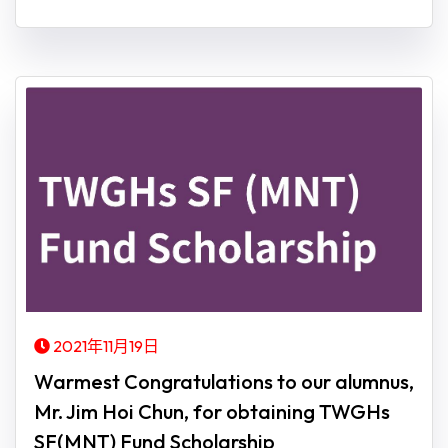
2021年11月19日
Warmest Congratulations to our alumnus,
Mr. Jim Hoi Chun, for obtaining TWGHs
SF(MNT) Fund Scholarship