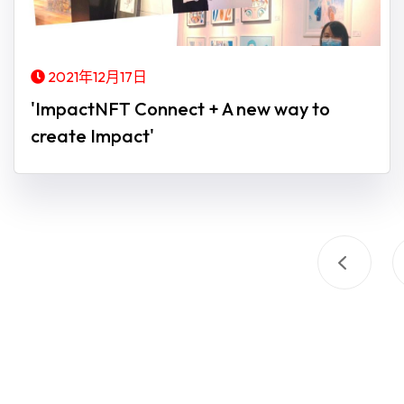
2021年12月17日
'ImpactNFT Connect + A new way to
create Impact'