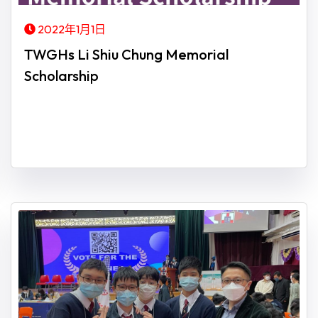
2022年1月1日
TWGHs Li Shiu Chung Memorial
Scholarship