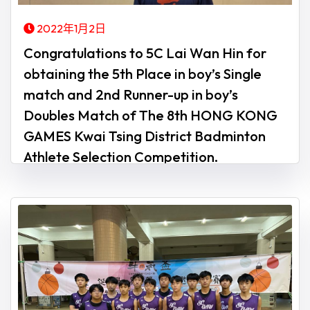
2022年1月2日
Congratulations to 5C Lai Wan Hin for
obtaining the 5th Place in boy’s Single
match and 2nd Runner-up in boy’s
Doubles Match of The 8th HONG KONG
GAMES Kwai Tsing District Badminton
Athlete Selection Competition.