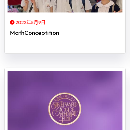
2022年5月9日
MathConceptition