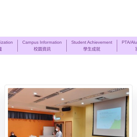
ization
Campus Information
Student Achievement
PTA/Alu
織
校園資訊
學生成就