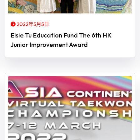
2022年5月5日
Elsie Tu Education Fund The 6th HK
Junior Improvement Award