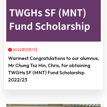
2022年11月7日
Warmest Congratulations to our alumnus,
Mr Chung Tsz Hin, Chris, for obtaining
TWGHs SF (MNT) Fund Scholarship
2022/23