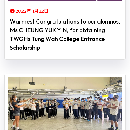
2022年11月22日
Warmest Congratulations to our alumnus,
Ms CHEUNG YUK YIN, for obtaining
TWGHs Tung Wah College Entrance
Scholarship