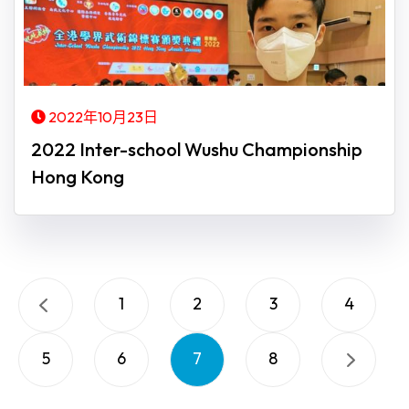
2022年10月23日
2022 Inter-school Wushu Championship
Hong Kong
1
2
3
4
5
6
7
8