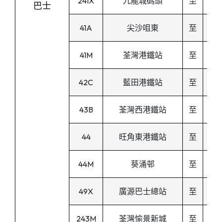
241X
九龍城碼頭
至
巴士
41A
尖沙咀東
至
41M
荃灣港鐵站
至
42C
藍田港鐵站
至
43B
荃灣西港鐵站
至
44
旺角東港鐵站
至
44M
葵涌邨
至
49X
廣源巴士總站
至
243M
荃灣愉景新城
至