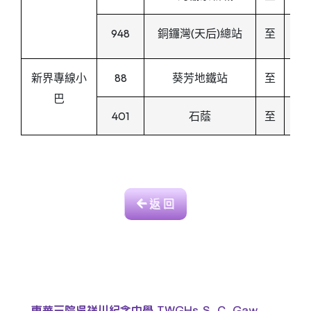
948
銅鑼灣(天后)總站
至
新界專線小
88
葵芳地鐵站
至
巴
401
石蔭
至
返 回
東華三院吳祥川紀念中學 TWGHs S. C. Gaw