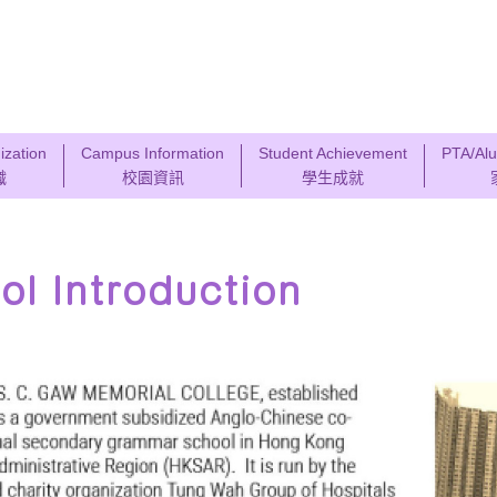
ization
Campus Information
Student Achievement
PTA/Alu
織
校園資訊
學生成就
ol Introduction