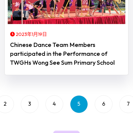
2023年1月19日
Chinese Dance Team Members
participated in the Performance of
TWGHs Wong See Sum Primary School
2
3
4
5
6
7