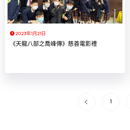
2023年1月21日
《天龍八部之喬峰傳》慈善電影禮
1