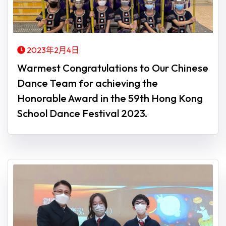
2023年2月4日
Warmest Congratulations to Our Chinese
Dance Team for achieving the
Honorable Award in the 59th Hong Kong
School Dance Festival 2023.