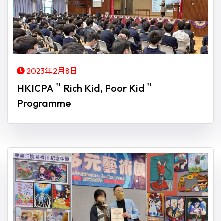
2023年2月8日
HKICPA＂Rich Kid, Poor Kid＂
Programme