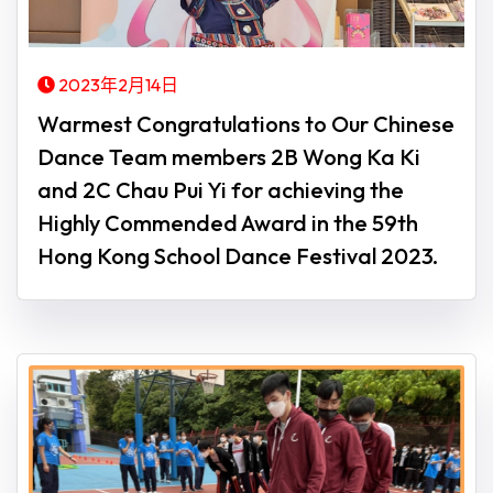
2023年2月14日
Warmest Congratulations to Our Chinese
Dance Team members 2B Wong Ka Ki
and 2C Chau Pui Yi for achieving the
Highly Commended Award in the 59th
Hong Kong School Dance Festival 2023.