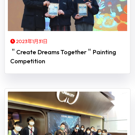
2023年1月31日
＂Create Dreams Together＂Painting
Competition