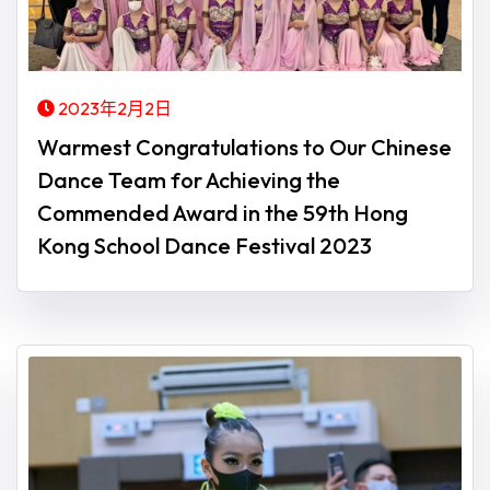
2023年2月2日
Warmest Congratulations to Our Chinese
Dance Team for Achieving the
Commended Award in the 59th Hong
Kong School Dance Festival 2023