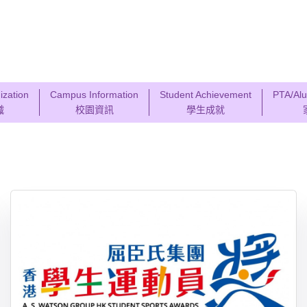
ization
Campus Information
Student Achievement
PTA/Alu
織
校園資訊
學生成就