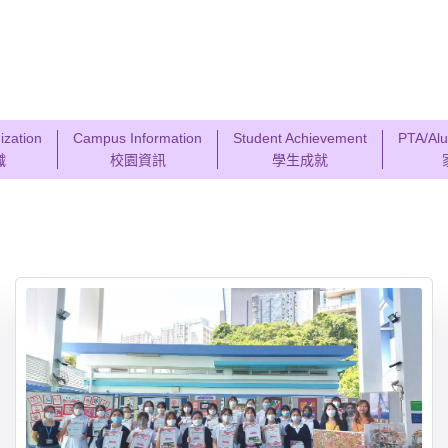
ization
Campus Information
Student Achievement
PTA/Alu
織
校園資訊
學生成就