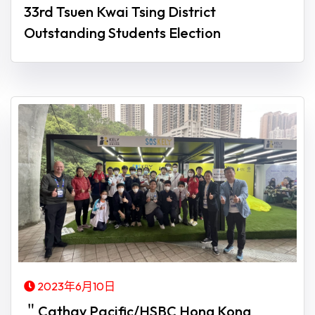
33rd Tsuen Kwai Tsing District
Outstanding Students Election
2023年6月10日
＂Cathay Pacific/HSBC Hong Kong