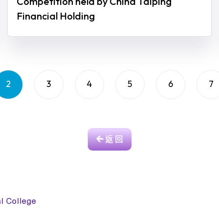
Competition held by China Taiping
Financial Holding
2
3
4
5
6
7
返 回
College