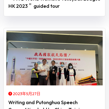
HK 2023＂ guided tour
2023年5月27日
Writing and Putonghua Speech