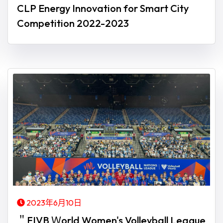
CLP Energy Innovation for Smart City
Competition 2022-2023
2023年6月10日
＂FIVB Ｗorld Women's Volleyball League