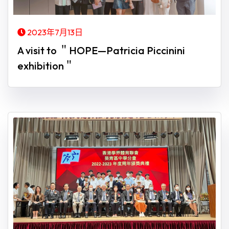
2023年7月13日
A visit to ＂HOPE—Patricia Piccinini
exhibition＂