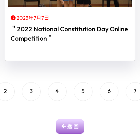
2023年7月7日
＂2022 National Constitution Day Online
Competition＂
2
3
4
5
6
7
返 回