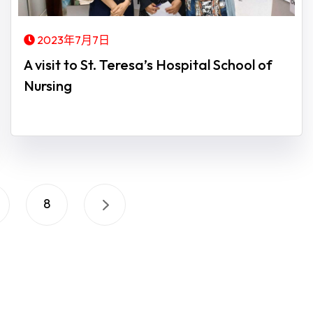
2023年7月7日
A visit to St. Teresa’s Hospital School of
Nursing
8