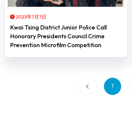
2023年7月7日
Kwai Tsing District Junior Police Call
Honorary Presidents Council Crime
Prevention Microfilm Competition
1