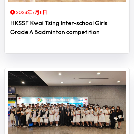
2023年7月11日
HKSSF Kwai Tsing Inter-school Girls
Grade A Badminton competition