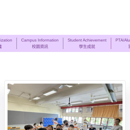
ization
Campus Information
Student Achievement
PTA/Alu
織
校園資訊
學生成就