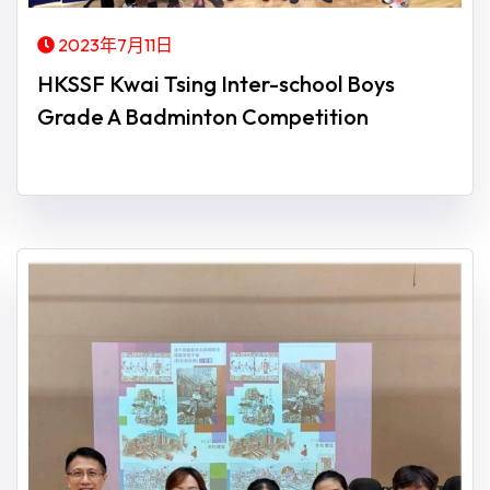
2023年7月11日
HKSSF Kwai Tsing Inter-school Boys
Grade A Badminton Competition