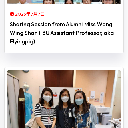
2023年7月7日
Sharing Session from Alumni Miss Wong
Wing Shan ( BU Assistant Professor, aka
Flyingpig)