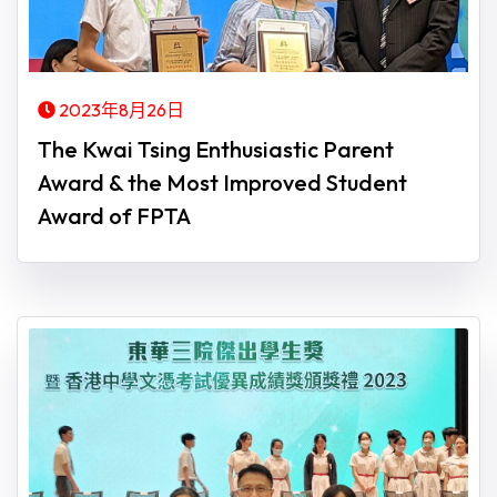
2023年8月26日
The Kwai Tsing Enthusiastic Parent
Award & the Most Improved Student
Award of FPTA