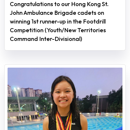
Congratulations to our Hong Kong St.
John Ambulance Brigade cadets on
winning 1st runner-up in the Footdrill
Competition (Youth/New Territories
Command Inter-Divisional)