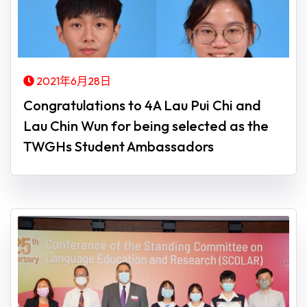
2021年6月28日
Congratulations to 4A Lau Pui Chi and
Lau Chin Wun for being selected as the
TWGHs Student Ambassadors