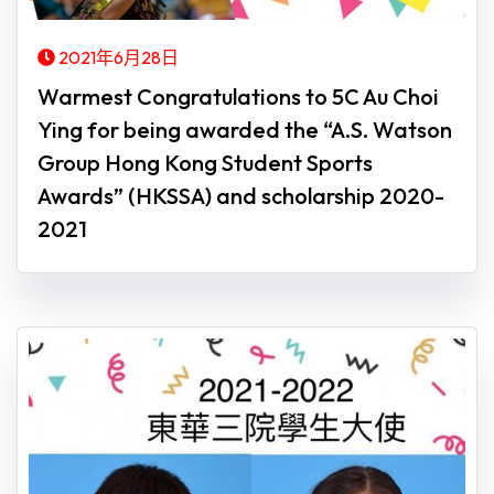
2021年6月28日
Warmest Congratulations to 5C Au Choi
Ying for being awarded the “A.S. Watson
Group Hong Kong Student Sports
Awards” (HKSSA) and scholarship 2020-
2021