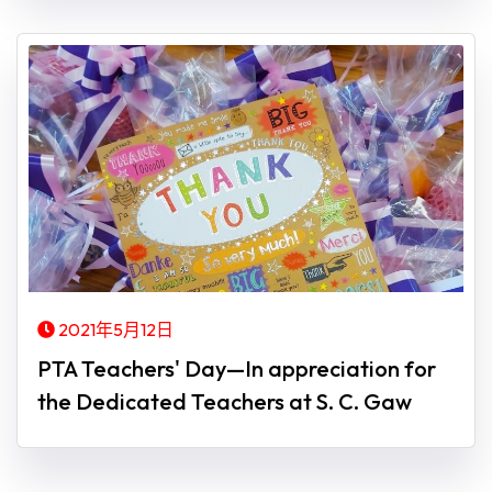
2021年5月12日
PTA Teachers' Day—In appreciation for
the Dedicated Teachers at S. C. Gaw